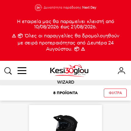
210 88 21
Δυνατότητα παράδοσης
Νέες
Next Day
933
Η εταιρεία μας θα παραμείνει κλειστή από
10/08/2026 έως 21/08/2026.
⚠️ 📦 Όλες οι παραγγελίες θα δρομολογηθούν
με σειρά προτεραιότητας από Δευτέρα 24
Αυγούστου. 📦 ⚠️
WIZARD
8
ΠΡΟΪΟΝΤΑ
ΦΙΛΤΡΑ