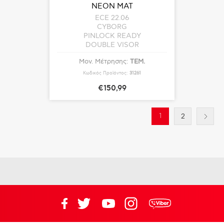
ΝΕΟΝ ΜΑΤ
ECE 22.06
CYBORG
PINLOCK READY
DOUBLE VISOR
Μον. Μέτρησης:
ΤΕΜ.
Κωδικός Προϊόντος:
31261
€150,99
1
2