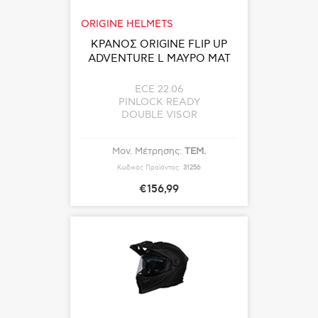
ORIGINE HELMETS
ΚΡΑΝΟΣ ORIGINE FLIP UP
ADVENTURE L ΜΑΥΡΟ ΜΑΤ
ECE 22.06
PINLOCK READY
DOUBLE VISOR
Μον. Μέτρησης:
ΤΕΜ.
Κωδικός Προϊόντος:
31256
€156,99