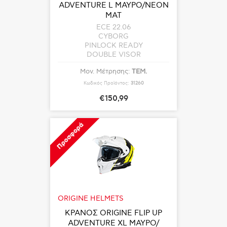
ADVENTURE L ΜΑΥΡΟ/ΝΕΟΝ
ΜΑΤ
ECE 22.06
CYBORG
PINLOCK READY
DOUBLE VISOR
Μον. Μέτρησης:
ΤΕΜ.
Κωδικός Προϊόντος:
31260
€150,99
Προσφορά
ORIGINE HELMETS
ΚΡΑΝΟΣ ORIGINE FLIP UP
ADVENTURE XL ΜΑΥΡΟ/